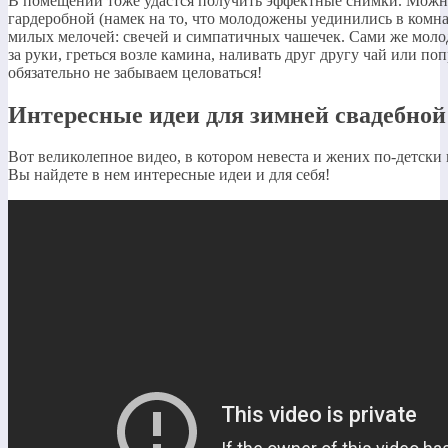
В помещении тоже удастся получить эффектные снимки. Можно 
гардеробной (намек на то, что молодожены уединились в комна
милых мелочей: свечей и симпатичных чашечек. Сами же молод
за руки, греться возле камина, наливать друг другу чай или п
обязательно не забываем целоваться!
Интересные идеи для зимней свадебной
Вот великолепное видео, в котором невеста и жених по-детски
Вы найдете в нем интересные идеи и для себя!