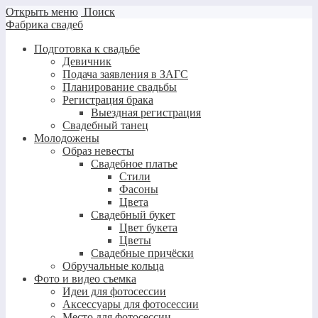
Открыть меню
Поиск
Фабрика свадеб
Подготовка к свадьбе
Девичник
Подача заявления в ЗАГС
Планирование свадьбы
Регистрация брака
Выездная регистрация
Свадебный танец
Молодожены
Образ невесты
Свадебное платье
Стили
Фасоны
Цвета
Свадебный букет
Цвет букета
Цветы
Свадебные причёски
Обручальные кольца
Фото и видео съемка
Идеи для фотосессии
Аксессуары для фотосессии
Место для фотосессии