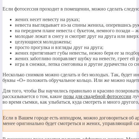
Если фотосессия проходит в помещении, можно сделать следу
жених несет невесту на руках;
невеста выглядывает из-за спины жениха, оперевшись рук
на переднем плане невеста с букетом, немного позади – ж
молодые лежат в снегу и смотрят друг на друга или вверх
целующиеся молодожены;
просто прогулка и взгляды друг на друга;
жених притягивает губы невесты, нежно беря ее за подбо
жених заботливо поправляет шубку на невесте, греет ей р
игра в снежки, лепка снеговика и другие дурачества со с
Несколько снимков можно сделать и без молодых. Так, будет ин
буквы «О» положить обручальное кольцо. Или же можно надеть
Для того, чтобы Вы научились правильно и красиво позироват
рассказывается о том, какие
позы для свадебной фотосессии
луч
во время съемки, как улыбаться, куда смотреть и много другого
Если в Вашем городе есть ипподром, можно договориться об а
менее оригинально будет смотреться и жених, управляющий са