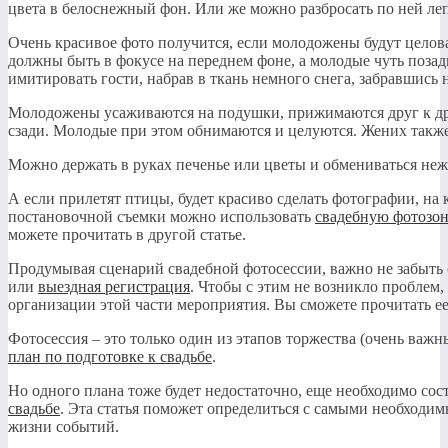
цвета в белоснежный фон. Или же можно разбросать по ней ле
Очень красивое фото получится, если молодожены будут целов
должны быть в фокусе на переднем фоне, а молодые чуть позади
имитировать гости, набрав в ткань немного снега, забравшись 
Молодожены усаживаются на подушки, прижимаются друг к дру
сзади. Молодые при этом обнимаются и целуются. Жених также
Можно держать в руках печенье или цветы и обмениваться неж
А если прилетят птицы, будет красиво сделать фотографии, на
постановочной съемки можно использовать
свадебную фотозон
можете прочитать в другой статье.
Продумывая сценарий свадебной фотосессии, важно не забыть 
или
выездная регистрация
. Чтобы с этим не возникло проблем
организации этой части мероприятия. Вы сможете прочитать ее 
Фотосессия – это только один из этапов торжества (очень важн
план по подготовке к свадьбе
.
Но одного плана тоже будет недостаточно, еще необходимо сос
свадьбе
. Эта статья поможет определиться с самыми необходи
жизни событий.