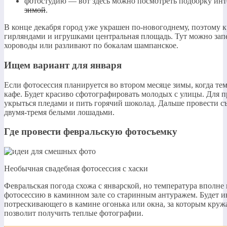
фотостудию — вот здесь можно посмотреть подборку ин
зимой
.
В конце декабря город уже украшен по-новогоднему, поэтому
гирляндами и игрушками центральная площадь. Тут можно запе
хороводы или разливают по бокалам шампанское.
Ищем вариант для января
Если фотосессия планируется во втором месяце зимы, когда те
кафе. Будет красиво сфотографировать молодых с улицы. Для 
укрыться пледами и пить горячий шоколад. Дальше провести с
двумя-тремя белыми лошадьми.
Где провести февральскую фотосъемку
Необычная свадебная фотосессия с хаски
Февральская погода схожа с январской, но температура вполне
фотосессию в каминном зале со старинным антуражем. Будет и
потрескивающего в камине огонька или окна, за которым круж
позволит получить теплые фотографии.