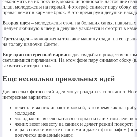
сэкономить на их покупке, можно использовать настоящие сва
план, молодожены на первый. Фотограф снимает пару сбоку, ко
правая лежит в кармане брюк. В это время руки девушки наход
Вторая идея
– молодожены стоят на больших санях, накрытых 
целует любимую в щеку, а девушка улыбается и смотрит в каме
Третья идея
– молодожены толкают машину сзади, на ее крыше
на голову шапочки Санты.
Еще один интересный вариант
для свадьбы в рождественском
светящимися гирляндами. На этом фоне пару снимают сбоку (в
захватить интерьер зала.
Еще несколько прикольных идей
Для веселых фотосессий идеи могут рождаться спонтанно. Но и
интересные варианты:
невеста и жених играют в хоккей, в то время как на триб
молодым;
молодожены весело катятся с горки на санях или ледянка
жених везет невесту на санках и делает резкий поворот;
игра в снежки вместе с гостями и даже с фотографом (по
получится шикарный кадр);