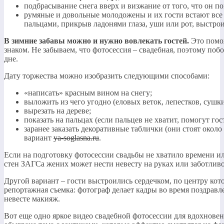
подбрасывание снега вверх и визжание от того, что он по
румяные и довольные молодожены и их гости встают все 
пальцами, прикрыв ладонями глаза, уши или рот, выстрои
В зимние забавы можно и нужно вовлекать гостей.
Это помож
знаком. Не забываем, что фотосессия – свадебная, поэтому поб
дне.
Дату торжества можно изобразить следующими способами:
«написать» красным вином на снегу;
выложить из чего угодно (еловых веток, лепестков, сушки
вырезать на дереве;
показать на пальцах (если пальцев не хватит, помогут гос
заранее заказать декоративные таблички (они стоят окол
вариант
ya-soglasna.ru
.
Если на подготовку фотосессии свадьбы не хватило времени и
стен ЗАГСа жених может нести невесту на руках или заботливо
Другой вариант – гости выстроились сердечком, по центру кот
репортажная съемка: фотограф делает кадры во время поздрав
невесте макияж.
Вот еще одно яркое видео свадебной фотосессии для вдохновен