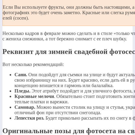
Если Вы используете фрукты, они должны быть настоящими, а
фотографиях это будет очень заметно. Красные или слегка рум
елей (сосен).
Несколько кадров в феврале можно сделать и в стиле «только чт
с жениха снежинки, а тот бережно снимает с ее плеч шубку.
Реквизит для зимней свадебной фотосе
Вот несколько рекомендаций:
Сани.
Они подойдут для съемки на улице и будут актуал
свою избранницу на них. Будет красиво, если дать ей в р
концепцию впишется и гармонь или балалайка.
Пледы.
Этот атрибут подойдет и для уличного фотосета, 
Красивые мелочи
. Обязательно стоит подготовить зонти
теплые платки и варежки.
Самовар.
Можно вынести столик на улицу и стулья, укра
отличный фон при отсутствии снегопада.
Лепестки роз.
Будет прикольно рассыпать их по снегу в 
Оригинальные позы для фотосета на св