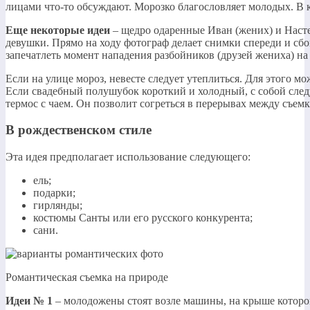
лицами что-то обсуждают. Морозко благословляет молодых. В 
Еще некоторые идеи
– щедро одаренные Иван (жених) и Насте
девушки. Прямо на ходу фотограф делает снимки спереди и сбок
запечатлеть момент нападения разбойников (друзей жениха) на
Если на улице мороз, невесте следует утеплиться. Для этого мо
Если свадебный полушубок короткий и холодный, с собой следуе
термос с чаем. Он позволит согреться в перерывах между съем
В рождественском стиле
Эта идея предполагает использование следующего:
ель;
подарки;
гирлянды;
костюмы Санты или его русского конкурента;
сани.
Романтическая съемка на природе
Идеи № 1
– молодожены стоят возле машины, на крыше которо