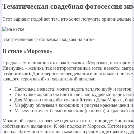
Тематическая свадебная фотосессия зи
Этот вариант подойдет тем, кто хочет получить оригинальные 
Экстремальная фотосъемка свадьбы на катке
В стиле «Морозко»
Предлагаем использовать сюжет сказки «Морозко», в котором е
Иванушка – жених), так и второстепенные (отец невесты сыгра
разбойников). Достоверные переодевания в персонажей не ну
каждого героя какой-то характерной деталью.
Настенька (невеста) может надеть теплую шубу и платок.
Иванушке хорошо бы найти светлый кудрявый парик или
Для Морозко понадобится синий тулуп Деда Мороза, боро
Марфушу облачаем в кокошник и рисуем красные щеки и 
Мачеху отличает белый волосник (шапочка) и красный пл
Можно обыграть ключевые сцены сказки на природе: Настенька
собственным дыханием. К ней подходит Морозко. Потом на это
посоха. Затем она «спит» на скамейке, а рядом сидит жених, д