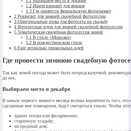
1.1
Выбираем место в декабре
1.2
Ищем вариант для января
1.3
Где провести февральскую фотосъемку
2
Реквизит для зимней свадебной фотосессии
3
Оригинальные позы для фотосета на свадьбу
4
Интересные идеи для зимней свадебной фотосессии
5
Тематическая свадебная фотосессия зимой
5.1
В стиле «Морозко»
5.2
В рождественском стиле
6
Еще несколько прикольных идей
Где провести зимнюю свадебную фотос
Так как зимой погода может быть непредсказуемой, рекомендуе
до нее.
Выбираем место в декабре
В начале первого зимнего месяца велика вероятность того, что 
сделанные вне помещения, будут смотреться уныло. Чтобы этог
здание театра или филармонии;
старинную усадьбу;
загородный дом;