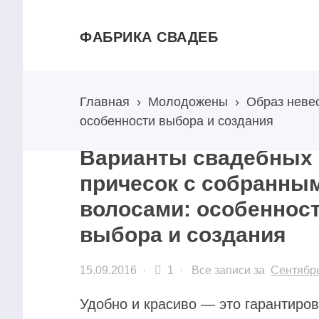
ФАБРИКА СВАДЕБ
Главная
›
Молодожены
›
Образ неве
особенности выбора и создания
Варианты свадебных
причесок с собранны
волосами: особеннос
выбора и создания
15.09.2016
·
1 ·
Все записи за
Сентябр
Удобно и красиво — это гарантиров