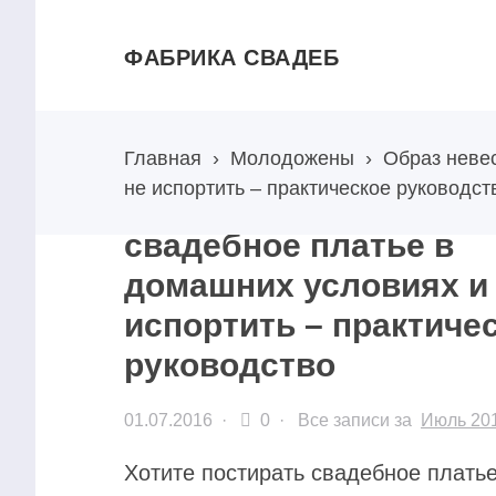
ФАБРИКА СВАДЕБ
Главная
›
Молодожены
›
Образ неве
не испортить – практическое руководст
Как можно постирать
свадебное платье в
домашних условиях и
испортить – практиче
руководство
01.07.2016
·
0 ·
Все записи за
Июль 20
Хотите постирать свадебное платье